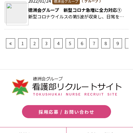
2022/01/24
徳洲会グループ
徳洲会グループ 新型コロナ急増に全力対応①
新型コロナウイルスの第5波が収束し、日常を取り戻しつつあったものの、新たな変異ウイルス「オミクロン株」が確認され全世界に急拡大、日本でも12月下旬から急激に感染者数が増えて… >>続きを読む
1
2
3
4
5
6
7
8
9
10
採用応募 / お問い合わせ