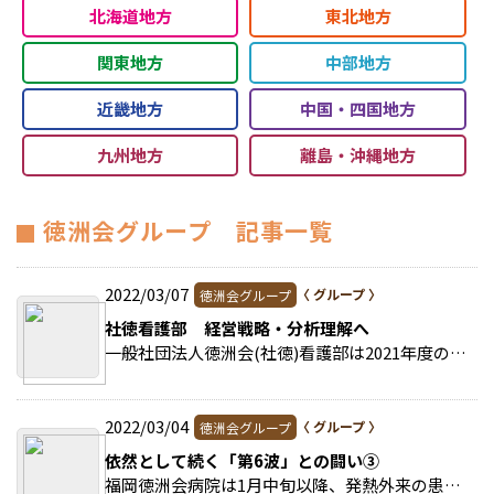
北海道地方
東北地方
関東地方
中部地方
近畿地方
中国・四国地方
九州地方
離島・沖縄地方
徳洲会グループ 記事一覧
2022/03/07
徳洲会グループ
社徳看護部 経営戦略・分析理解へ
一般社団法人徳洲会(社徳)看護部は2021年度の副看護部長研修をオンラインで行った。 >>続きを読む
2022/03/04
徳洲会グループ
依然として続く「第6波」との闘い③
福岡徳洲会病院は1月中旬以降、発熱外来の患者さんが増加の一途。 >>続きを読む