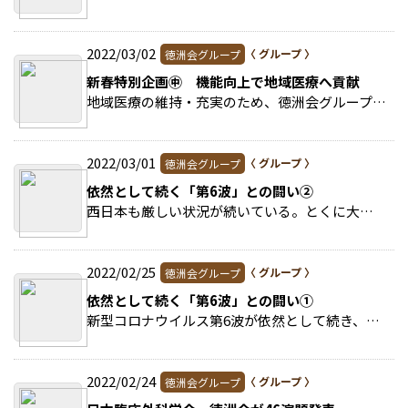
2022/03/02
徳洲会グループ
新春特別企画㊥ 機能向上で地域医療へ貢献
地域医療の維持・充実のため、徳洲会グループは老朽化した病院の建て替えを進めている。 >>続きを読む
2022/03/01
徳洲会グループ
依然として続く「第6波」との闘い②
西日本も厳しい状況が続いている。とくに大阪府は直近1週間の都道府県別人口10万人当たり感染者数(NHKまとめ、2月8日時点)が東京都を上回り全国トップ。 >>続きを読む
2022/02/25
徳洲会グループ
依然として続く「第6波」との闘い①
新型コロナウイルス第6波が依然として続き、2月5日には全国の新規陽性者数が初めて10万人を突破。 >>続きを読む
2022/02/24
徳洲会グループ