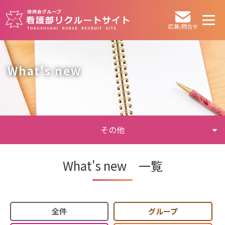
応募/問合せ
What's new
その他
What's new 一覧
全件
グループ