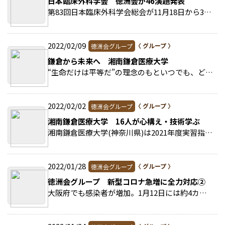
日本臨床外科学会 徳洲会が46演題発表
第83回日本臨床外科学会総会が11月18日から3日間、都内で開かれた。 >>続きを読む
2022/02/09
徳洲会グループ
鎌倉から未来へ 湘南鎌倉医療大学
“生命だけは平等だ”の理念のもといつでも、どこでも、誰でもが最善の医療・ケアを受けられる社会の構築を目指し日々研鑽する医療人を育成します! >>続きを読む
2022/02/02
徳洲会グループ
湘南鎌倉医療大学 16人が心構え・技術学ぶ
湘南鎌倉医療大学(神奈川県)は2021年度実習指導者講習会の修講式を行った。 >>続きを読む
2022/01/28
徳洲会グループ
徳洲会グループ 新型コロナ急増に全力対応②
大阪府でも感染者が増加。1月12日には約4カ月ぶりに一日の新規感染者数が1000人を超えた。 >>続きを読む