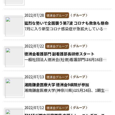
2022/07/28
徳洲会グループ
猛烈な勢いで全国襲う第7波 コロナも救急も懸命に
7月に入り新型コロナ感染症が急拡大している。連日、各地で1日当たりの新規陽性者数が過去最多となり、22日には全国で19万人超と過去最多を更新した。 >>続きを読む
2022/07/22
徳洲会グループ
徳洲会看護部門 副看護部長研修スタート
一般社団法人徳洲会(社徳)看護部門は6月16日、東京本部で2022年度副看護部長研修を開始した。 >>続きを読む
2022/07/13
徳洲会グループ
湘南鎌倉医療大学 徳洲会9病院が参加
湘南鎌倉医療大学(神奈川県)は5月24日、1期生(3年生)を対象に徳洲会病院説明会を初開催した。 >>続きを読む
2022/07/12
徳洲会グループ