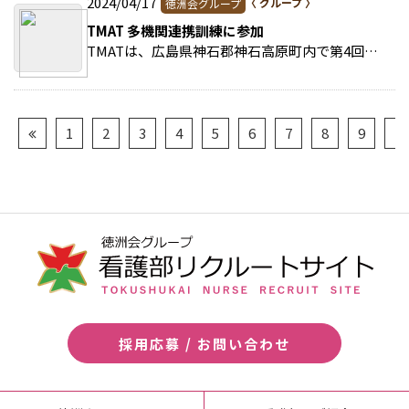
2024/04/17
徳洲会グループ
TMAT 多機関連携訓練に参加
TMATは、広島県神石郡神石高原町内で第4回多機関連携災害時医療救助訓練に参加した。 >>続きを読む
1
2
3
4
5
6
7
8
9
10
採用応募 / お問い合わせ