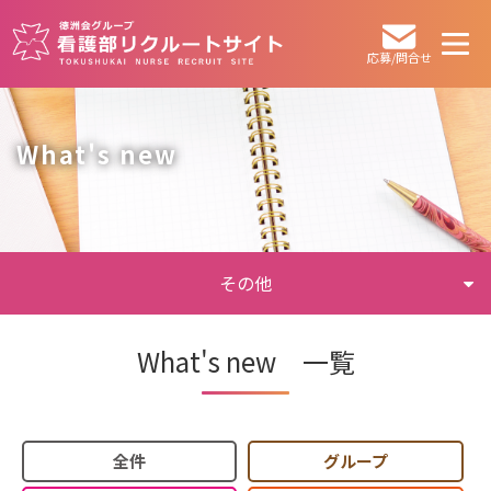
応募/問合せ
What's new
その他
What's new 一覧
全件
グループ