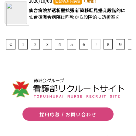
2020/10/08
仙台徳洲会病院
仙台病院が透析室拡張 新築移転見据え段階的に
仙台徳洲会病院は昨秋から段階的に透析室を拡張、6床から現在14床で稼働している。 >>続きを読む
1
2
3
4
5
6
7
8
9
10
採用応募 / お問い合わせ