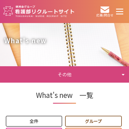
応募/問合せ
What's new
その他
What's new 一覧
全件
グループ