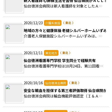
新人看護師 心肺蘇生法を習得 仙台病院がＡＣＬＳ研
仙台徳洲会病院は新人看護師を対象としたＡＣＬＳ（二次救命処置）研修を実施した。 >>続きを読む
2020/12/23
介護系施設
地域の方々と健康体操 老健シルバーホームいずみ
介護老人保健施設シルバーホームいずみは、地元の高齢者サークルからの依頼で「健康体操」を実施した。 >>続きを読む
2020/12/11
東北地方
仙台徳洲看護専門学校 学生同士で経験共有
仙台徳洲看護専門学校は10月24日、第11回看学祭を開催した。 >>続きを読む
2020/10/16
仙台徳洲会病院
安全な輸血を担保する第三者評価取得 仙台病院が輸
仙台徳洲会病院は輸血機能評価認定（Ｉ＆Ａ）を取得した。 >>続きを読む